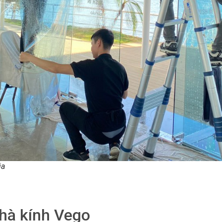
ia
nhà kính Vego