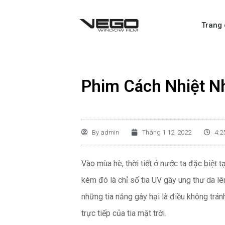
Trang
Phim Cách Nhiệt N
By
admin
Tháng 1 12, 2022
4:2
Vào mùa hè, thời tiết ở nước ta đặc biệt 
kèm đó là chỉ số tia UV gây ung thư da l
những tia nắng gây hại là điều không trán
trực tiếp của tia mặt trời.