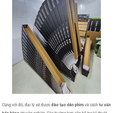
Cùng với đó, đại lý sẽ được
đào tạo dán phim
và cách
tư vấn